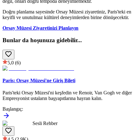
değil, onları doğru tempoda deneyimlemektir.
Doğru planlama sayesinde Orsay Müzesi ziyaretiniz, Paris'teki en
keyifli ve unutulmaz kültürel deneyimlerden birine dönüşecektir.
Orsay Müzesi Ziyaretinizi Planlayın
Bunlar da hoşunuza gidebilir
...
5,0
(6)
Paris: Orsay Müzesi'ne Giriş Bileti
Paris'teki Orsay Müzesi'ni keşfedin ve Renoir, Van Gogh ve diğer
Empresyonist ustaların başyapıtlarına hayran kalın.
Başlangıç
:
Sesli Rehber
4,5
(2.9K)