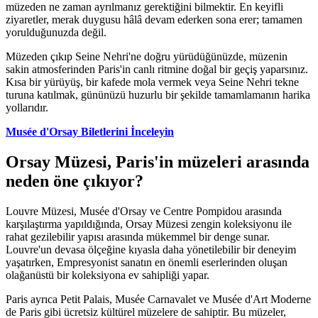
müzeden ne zaman ayrılmanız gerektiğini bilmektir. En keyifli
ziyaretler, merak duygusu hâlâ devam ederken sona erer; tamamen
yorulduğunuzda değil.
Müzeden çıkıp Seine Nehri'ne doğru yürüdüğünüzde, müzenin
sakin atmosferinden Paris'in canlı ritmine doğal bir geçiş yaparsınız.
Kısa bir yürüyüş, bir kafede mola vermek veya Seine Nehri tekne
turuna katılmak, gününüzü huzurlu bir şekilde tamamlamanın harika
yollarıdır.
Musée d'Orsay Biletlerini İnceleyin
Orsay Müzesi, Paris'in müzeleri arasında
neden öne çıkıyor?
Louvre Müzesi, Musée d'Orsay ve Centre Pompidou arasında
karşılaştırma yapıldığında, Orsay Müzesi zengin koleksiyonu ile
rahat gezilebilir yapısı arasında mükemmel bir denge sunar.
Louvre'un devasa ölçeğine kıyasla daha yönetilebilir bir deneyim
yaşatırken, Empresyonist sanatın en önemli eserlerinden oluşan
olağanüstü bir koleksiyona ev sahipliği yapar.
Paris ayrıca Petit Palais, Musée Carnavalet ve Musée d'Art Moderne
de Paris gibi ücretsiz kültürel müzelere de sahiptir. Bu müzeler,