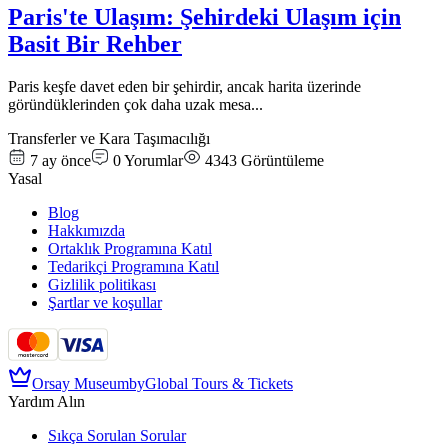
Paris'te Ulaşım: Şehirdeki Ulaşım için
Basit Bir Rehber
Paris keşfe davet eden bir şehirdir, ancak harita üzerinde
göründüklerinden çok daha uzak mesa
...
Transferler ve Kara Taşımacılığı
7 ay önce
0
Yorumlar
4343
Görüntüleme
Yasal
Blog
Hakkımızda
Ortaklık Programına Katıl
Tedarikçi Programına Katıl
Gizlilik politikası
Şartlar ve koşullar
Orsay Museum
by
Global Tours & Tickets
Yardım Alın
Sıkça Sorulan Sorular