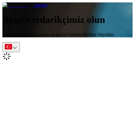
partner
Bugün tedarikçimiz olun
Tedarikçi ağımıza katılın ve işinizi bizimle birlikte büyütün.