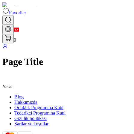
Favoriler
0
Page Title
Yasal
Blog
Hakkımızda
Ortaklık Programına Katıl
Tedarikçi Programına Katıl
Gizlilik politikası
Şartlar ve koşullar