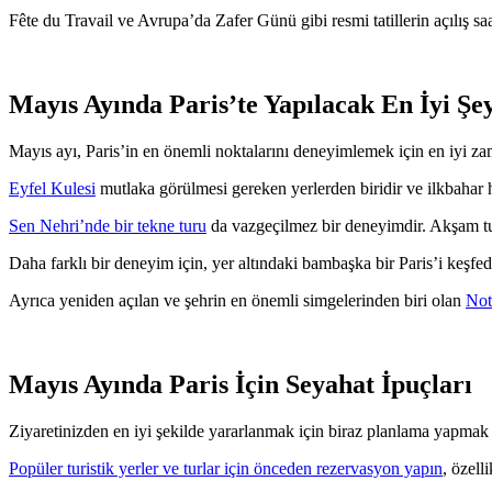
Fête du Travail ve Avrupa’da Zafer Günü gibi resmi tatillerin açılış s
Mayıs Ayında Paris’te Yapılacak En İyi Şe
Mayıs ayı, Paris’in en önemli noktalarını deneyimlemek için en iyi zam
Eyfel Kulesi
mutlaka görülmesi gereken yerlerden biridir ve ilkbahar ha
Sen Nehri’nde bir tekne turu
da vazgeçilmez bir deneyimdir. Akşam tur
Daha farklı bir deneyim için, yer altındaki bambaşka bir Paris’i keşfe
Ayrıca yeniden açılan ve şehrin en önemli simgelerinden biri olan
Not
Mayıs Ayında Paris İçin Seyahat İpuçları
Ziyaretinizden en iyi şekilde yararlanmak için biraz planlama yapmak 
Popüler turistik yerler ve turlar için önceden rezervasyon yapın
, özell