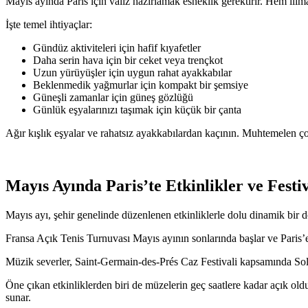
Mayıs ayında Paris için valiz hazırlamak esneklik gerektirir. Hem ılı
İşte temel ihtiyaçlar:
Gündüz aktiviteleri için hafif kıyafetler
Daha serin hava için bir ceket veya trençkot
Uzun yürüyüşler için uygun rahat ayakkabılar
Beklenmedik yağmurlar için kompakt bir şemsiye
Güneşli zamanlar için güneş gözlüğü
Günlük eşyalarınızı taşımak için küçük bir çanta
Ağır kışlık eşyalar ve rahatsız ayakkabılardan kaçının. Muhtemelen ç
Mayıs Ayında Paris’te Etkinlikler ve Festiv
Mayıs ayı, şehir genelinde düzenlenen etkinliklerle dolu dinamik bir 
Fransa Açık Tenis Turnuvası Mayıs ayının sonlarında başlar ve Paris’e ulu
Müzik severler, Saint-Germain-des-Prés Caz Festivali kapsamında Sol 
Öne çıkan etkinliklerden biri de müzelerin geç saatlere kadar açık old
sunar.