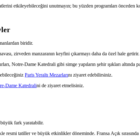
aatlerini etkileyebileceğini unutmayın; bu yüzden programları önceden ko
yler
anlardan biridir.
vası, zirveden manzaranın keyfini çıkarmayı daha da özel hale getirir. B
ları, Notre-Dame Katedrali gibi simge yapıların şehir ışıkları altında
debileceğiniz
Paris Yeraltı Mezarları
nı ziyaret edebilirsiniz.
re-Dame Katedrali
ni de ziyaret etmelisiniz.
büyük fark yaratabilir.
ikle resmi tatiller ve büyük etkinlikler döneminde. Fransa Açık sırasınd