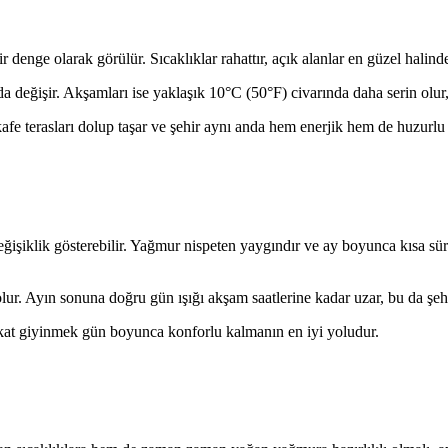
enge olarak görülür. Sıcaklıklar rahattır, açık alanlar en güzel halinde
da değişir. Akşamları ise yaklaşık 10°C (50°F) civarında daha serin olu
kafe terasları dolup taşar ve şehir aynı anda hem enerjik hem de huzurlu h
işiklik gösterebilir. Yağmur nispeten yaygındır ve ay boyunca kısa sürel
 olur. Ayın sonuna doğru gün ışığı akşam saatlerine kadar uzar, bu da şe
t kat giyinmek gün boyunca konforlu kalmanın en iyi yoludur.