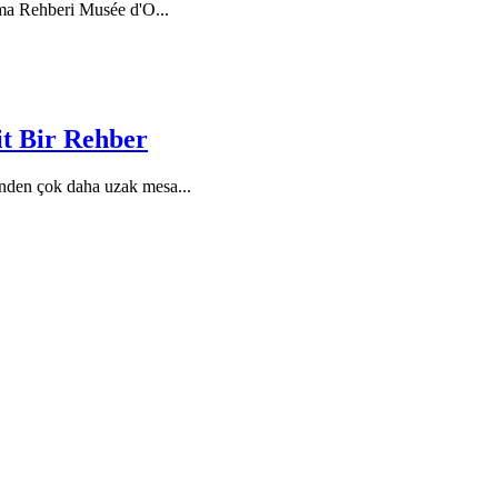
ama Rehberi Musée d'O
...
it Bir Rehber
erinden çok daha uzak mesa
...