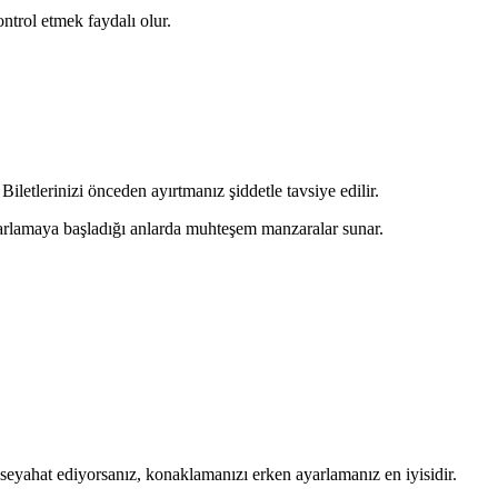
ntrol etmek faydalı olur.
iletlerinizi önceden ayırtmanız şiddetle tavsiye edilir.
 parlamaya başladığı anlarda muhteşem manzaralar sunar.
a seyahat ediyorsanız, konaklamanızı erken ayarlamanız en iyisidir.