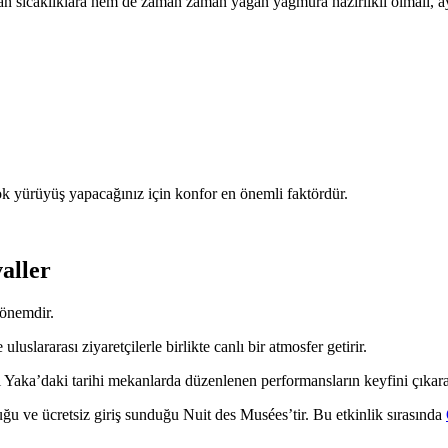
man sıcaklıklara hem de zaman zaman yağan yağmura hazırlıklı olmalı, ay
ok yürüyüş yapacağınız için konfor en önemli faktördür.
aller
dönemdir.
slararası ziyaretçilerle birlikte canlı bir atmosfer getirir.
Yaka’daki tarihi mekanlarda düzenlenen performansların keyfini çıkarab
uğu ve ücretsiz giriş sunduğu Nuit des Musées’tir. Bu etkinlik sırasında