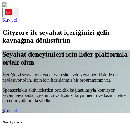
Kayıt ol
Cityzore ile seyahat içeriğinizi gelir
kaynağına dönüştürün
Seyahat deneyimleri için lider platformla
ortak olun
İçeriğinizi sosyal medyada, web sitenizde veya her ikisinde de
paylaşıyor olun, sizin için hazırlanmış bir programımız var.
Sponsorluklu aktivitelerden ortaklık bağlantılarıyla komisyon
kazanmaya kadar, çevrimiçi varlığınızı büyütmenin ve kazanç elde
etmenin yollarını keşfedin.
Kayıt ol
Nasıl çalışır