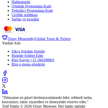
Hakkımızda
Ortaklık Programına Katıl
Tedarikçi Programına Katıl
Gizlilik politikası
Şartlar ve koşullar
Orsay Museum
by
Global Tours & Tickets
Yardım Alın
Sıkça Sorulan Sorular
Bizimle Sohbet Edin
Bizi Arayın
+33 184208801
Bize e-posta gönderin
“
Dünyanın en güzel destinasyonlarında bilet, rehberli turlar,
kruvaziyer, müze ziyaretleri ve deneyimler rezerve edin.
”
Telif Hakkı © 2026 Orsay Museum. Her hakkı saklıdır