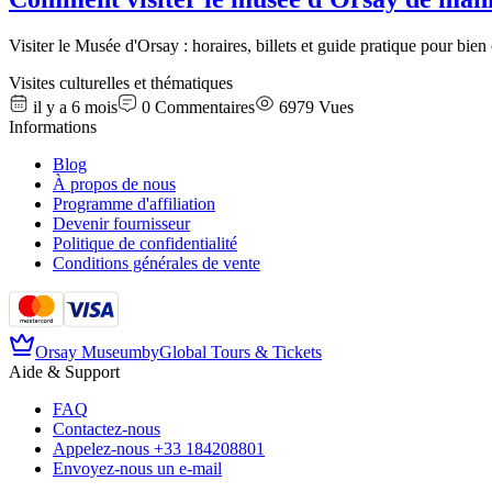
Visiter le Musée d'Orsay : horaires, billets et guide pratique pour bien
Visites culturelles et thématiques
il y a 6 mois
0
Commentaires
6979
Vues
Informations
Blog
À propos de nous
Programme d'affiliation
Devenir fournisseur
Politique de confidentialité
Conditions générales de vente
Orsay Museum
by
Global Tours & Tickets
Aide & Support
FAQ
Contactez-nous
Appelez-nous
+33 184208801
Envoyez-nous un e-mail