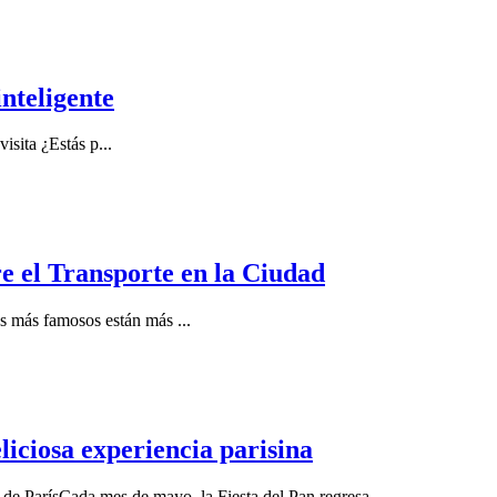
nteligente
visita ¿Estás p
...
e el Transporte en la Ciudad
res más famosos están más
...
iciosa experiencia parisina
 de ParísCada mes de mayo, la Fiesta del Pan regresa
...