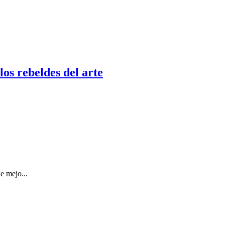
os rebeldes del arte
ue mejo
...