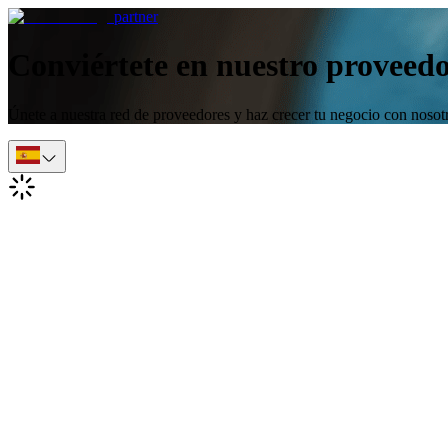
partner
Conviértete en nuestro proveed
Únete a nuestra red de proveedores y haz crecer tu negocio con nosot