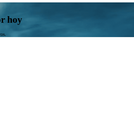
or hoy
ros.