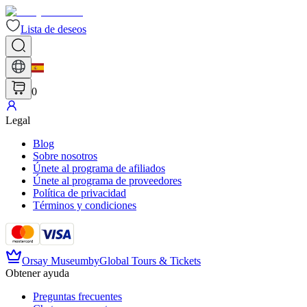
Lista de deseos
0
Legal
Blog
Sobre nosotros
Únete al programa de afiliados
Únete al programa de proveedores
Política de privacidad
Términos y condiciones
Orsay Museum
by
Global Tours & Tickets
Obtener ayuda
Preguntas frecuentes