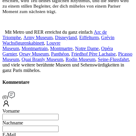
erschien, wird Teil deines täglichen Rhythmus, und die Metro wird
zu einem stillen Begleiter, der dich mühelos von einem Pariser
Moment zum nächsten trägt.
Mit Metro und RER erreichst du ganz einfach
Arc de
Triomphe
,
Army Museum
,
Disneyland
,
Eiffelturm
,
Grévin
Wachsfigurenkabinett
,
Louvre
Museum
,
Montmartrain
,
Montmartre
,
Notre Dame
,
Opéra
Garnier
,
Orsay Museum
,
Panthéon
,
Friedhof Père Lachaise
,
Picasso
Museum
,
Quai Branly Museum
,
Rodin Museum
,
Seine-Flussfahrt
,
und viele weitere berühmte Museen und Sehenswürdigkeiten in
ganz Paris mühelos.
Kommentare
(
0
)
Vorname
Nachname
E-Mail