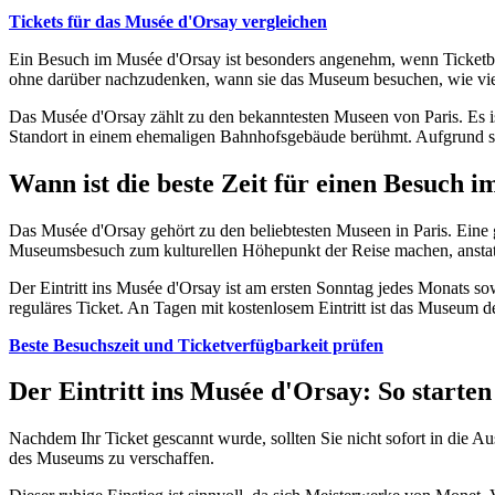
Tickets für das Musée d'Orsay vergleichen
Ein Besuch im Musée d'Orsay ist besonders angenehm, wenn Ticketbuc
ohne darüber nachzudenken, wann sie das Museum besuchen, wie viel Z
Das Musée d'Orsay zählt zu den bekanntesten Museen von Paris. Es is
Standort in einem ehemaligen Bahnhofsgebäude berühmt. Aufgrund sein
Wann ist die beste Zeit für einen Besuch 
Das Musée d'Orsay gehört zu den beliebtesten Museen in Paris. Eine g
Museumsbesuch zum kulturellen Höhepunkt der Reise machen, anstatt
Der Eintritt ins Musée d'Orsay ist am ersten Sonntag jedes Monats s
reguläres Ticket. An Tagen mit kostenlosem Eintritt ist das Museum de
Beste Besuchszeit und Ticketverfügbarkeit prüfen
Der Eintritt ins Musée d'Orsay: So starten
Nachdem Ihr Ticket gescannt wurde, sollten Sie nicht sofort in die A
des Museums zu verschaffen.