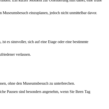
nden. Ein kurzer Moment zur Orientierung hilft dabei, eine frühe
em Museumsbesuch einzuplanen, jedoch nicht unmittelbar davor.
 ist es sinnvoller, sich auf eine Etage oder eine bestimmte
ufriedener verlassen.
ausen, ohne den Museumsbesuch zu unterbrechen.
 Solche Pausen sind besonders angenehm, wenn Sie Ihren Tag