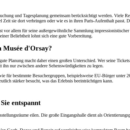
hung und Tagesplanung gemeinsam berücksichtigt werden. Viele Reisen
eit sie dort verbringen oder wie es in ihren Paris-Aufenthalt passt. 
t vor allem für seine außergewöhnliche Sammlung impressionistischer u
er Beliebtheit lohnt sich eine gute Vorbereitung.
im Musée d'Orsay?
ute Planung macht daher einen großen Unterschied. Wer seine Tickets f
 ihn nur zwischen andere Sehenswürdigkeiten zu legen.
owie für bestimmte Besuchergruppen, beispielsweise EU-Bürger unter 26
utlich stärker besucht, was das Erlebnis beeinträchtigen kann.
 Sie entspannt
usstellungsräume eilen. Die große Eingangshalle dient als Orientierungs