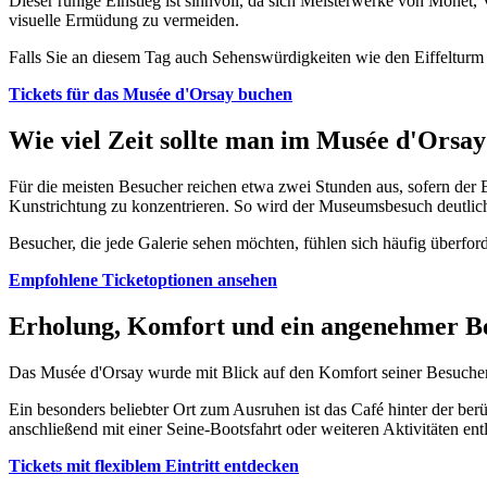
Dieser ruhige Einstieg ist sinnvoll, da sich Meisterwerke von Mone
visuelle Ermüdung zu vermeiden.
Falls Sie an diesem Tag auch Sehenswürdigkeiten wie den Eiffelturm
Tickets für das Musée d'Orsay buchen
Wie viel Zeit sollte man im Musée d'Orsay
Für die meisten Besucher reichen etwa zwei Stunden aus, sofern der Bes
Kunstrichtung zu konzentrieren. So wird der Museumsbesuch deutlich 
Besucher, die jede Galerie sehen möchten, fühlen sich häufig überford
Empfohlene Ticketoptionen ansehen
Erholung, Komfort und ein angenehmer B
Das Musée d'Orsay wurde mit Blick auf den Komfort seiner Besucher
Ein besonders beliebter Ort zum Ausruhen ist das Café hinter der be
anschließend mit einer Seine-Bootsfahrt oder weiteren Aktivitäten entl
Tickets mit flexiblem Eintritt entdecken