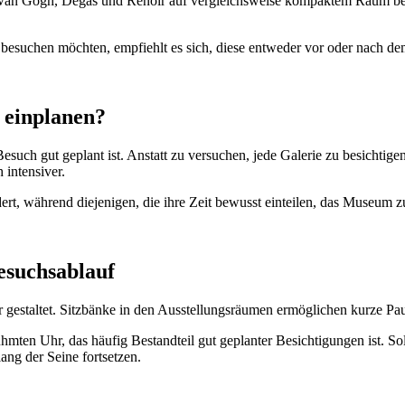
t, Van Gogh, Degas und Renoir auf vergleichsweise kompaktem Raum befi
 besuchen möchten, empfiehlt es sich, diese entweder vor oder nach d
 einplanen?
uch gut geplant ist. Anstatt zu versuchen, jede Galerie zu besichtigen,
intensiver.
ert, während diejenigen, die ihre Zeit bewusst einteilen, das Museum z
esuchsablauf
 gestaltet. Sitzbänke in den Ausstellungsräumen ermöglichen kurze P
rühmten Uhr, das häufig Bestandteil gut geplanter Besichtigungen ist.
ang der Seine fortsetzen.