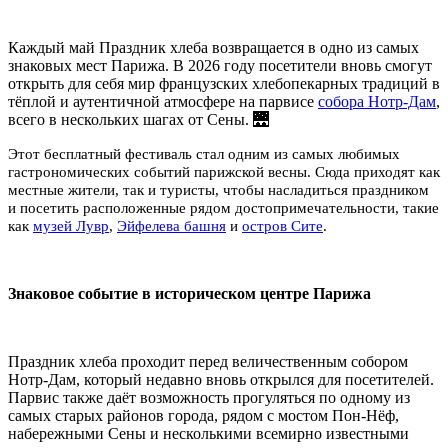
Каждый май Праздник хлеба возвращается в одно из самых
знаковых мест Парижа. В 2026 году посетители вновь смогут
открыть для себя мир французских хлебопекарных традиций в
тёплой и аутентичной атмосфере на парвисе
собора Нотр-Дам
,
всего в нескольких шагах от Сены. 🌉
Этот бесплатный фестиваль стал одним из самых любимых
гастрономических событий парижской весны. Сюда приходят как
местные жители, так и туристы, чтобы насладиться праздником
и посетить расположенные рядом достопримечательности, такие
как
музей Лувр
,
Эйфелева башня
и
остров Сите
.
Знаковое событие в историческом центре Парижа
Праздник хлеба проходит перед величественным собором
Нотр-Дам, который недавно вновь открылся для посетителей.
Парвис также даёт возможность прогуляться по одному из
самых старых районов города, рядом с мостом Пон-Нёф,
набережными Сены и несколькими всемирно известными