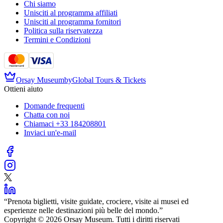
Chi siamo
Unisciti al programma affiliati
Unisciti al programma fornitori
Politica sulla riservatezza
Termini e Condizioni
Orsay Museum
by
Global Tours & Tickets
Ottieni aiuto
Domande frequenti
Chatta con noi
Chiamaci
+33 184208801
Inviaci un'e-mail
“
Prenota biglietti, visite guidate, crociere, visite ai musei ed
esperienze nelle destinazioni più belle del mondo.
”
Copyright © 2026 Orsay Museum. Tutti i diritti riservati