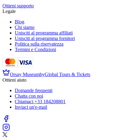
Ottieni supporto
Legale
Blog
Chi siamo
Unisciti al programma affiliati
Unisciti al programma fornitori
Politica sulla riservatezza
Termini e Condizioni
Orsay Museum
by
Global Tours & Tickets
Ottieni aiuto
Domande frequenti
Chatta con noi
Chiamaci
+33 184208801
Inviaci un'e-mail