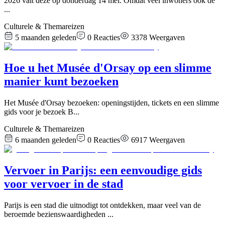
2026 valt deze op donderdag 14 mei. Omdat veel inwoners ook de
...
Culturele & Themareizen
5 maanden geleden
0
Reacties
3378
Weergaven
Hoe u het Musée d'Orsay op een slimme
manier kunt bezoeken
Het Musée d'Orsay bezoeken: openingstijden, tickets en een slimme
gids voor je bezoek B
...
Culturele & Themareizen
6 maanden geleden
0
Reacties
6917
Weergaven
Vervoer in Parijs: een eenvoudige gids
voor vervoer in de stad
Parijs is een stad die uitnodigt tot ontdekken, maar veel van de
beroemde bezienswaardigheden
...