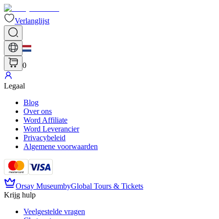
Verlanglijst
0
Legaal
Blog
Over ons
Word Affiliate
Word Leverancier
Privacybeleid
Algemene voorwaarden
Orsay Museum
by
Global Tours & Tickets
Krijg hulp
Veelgestelde vragen