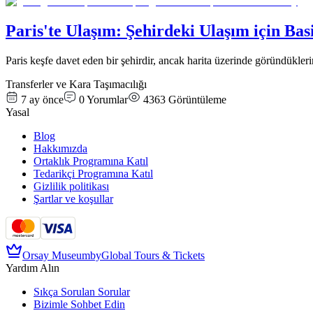
Paris'te Ulaşım: Şehirdeki Ulaşım için Bas
Paris keşfe davet eden bir şehirdir, ancak harita üzerinde göründükl
Transferler ve Kara Taşımacılığı
7 ay önce
0
Yorumlar
4363
Görüntüleme
Yasal
Blog
Hakkımızda
Ortaklık Programına Katıl
Tedarikçi Programına Katıl
Gizlilik politikası
Şartlar ve koşullar
Orsay Museum
by
Global Tours & Tickets
Yardım Alın
Sıkça Sorulan Sorular
Bizimle Sohbet Edin