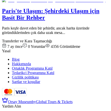
Paris'te Ulaşım: Şehirdeki Ulaşım için
Basit Bir Rehber
Paris keşfe davet eden bir şehirdir, ancak harita üzerinde
göründüklerinden çok daha uzak mesa
...
Transferler ve Kara Taşımacılığı
7 ay önce
0
Yorumlar
4356
Görüntüleme
Yasal
Blog
Hakkımızda
Ortaklık Programına Katıl
Tedarikçi Programına Katıl
Gizlilik politikası
Şartlar ve koşullar
Orsay Museum
by
Global Tours & Tickets
Yardım Alın