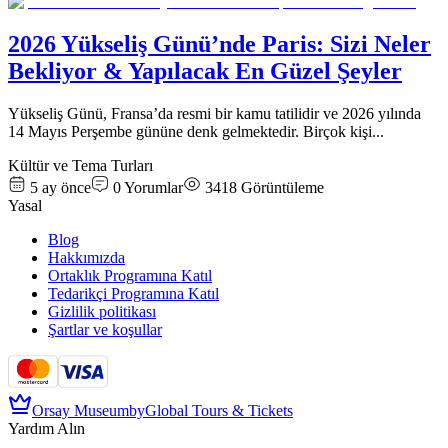
2026 Yükseliş Günü’nde Paris: Sizi Neler
Bekliyor & Yapılacak En Güzel Şeyler
Yükseliş Günü, Fransa’da resmi bir kamu tatilidir ve 2026 yılında
14 Mayıs Perşembe gününe denk gelmektedir. Birçok kişi
...
Kültür ve Tema Turları
5 ay önce
0
Yorumlar
3418
Görüntüleme
Yasal
Blog
Hakkımızda
Ortaklık Programına Katıl
Tedarikçi Programına Katıl
Gizlilik politikası
Şartlar ve koşullar
Orsay Museum
by
Global Tours & Tickets
Yardım Alın