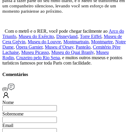
passa a fazer parte do seu ritmo diário, e o Metrô se transforma em
um companheiro silencioso, levando você sem esforço de um
momento parisiense ao próximo.
Com o metrô e o RER, você pode chegar facilmente ao
Arco do
Triunfo
,
Museu do Exército
,
Disneyland
,
Torre Eiffel
,
Museu de
Cera Grévin
,
Museu do Louvre
,
Montmartrain
,
Montmartre
,
Notre
Dame
,
Ópera Garnier
,
Museu d’Orsay
,
Panteão
,
Cemitério Père
Lachaise
,
Museu Picasso
,
Museu do Quai Branly
,
Museu
Rodin
,
Cruzeiro pelo Rio Sena
, e muitos outros museus e pontos
turísticos famosos por toda Paris com facilidade.
Comentários
(
0
)
Nome
Sobrenome
Email