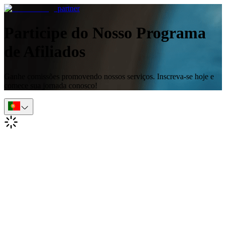
partner
Participe do Nosso Programa
de Afiliados
Ganhe comissões promovendo nossos serviços. Inscreva-se hoje e
comece sua jornada conosco!