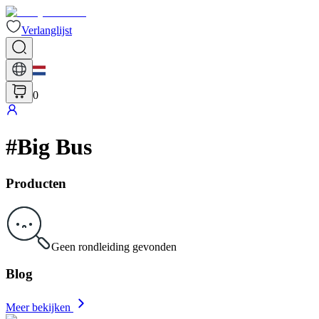
Verlanglijst
0
#
Big Bus
Producten
Geen rondleiding gevonden
Blog
Meer bekijken