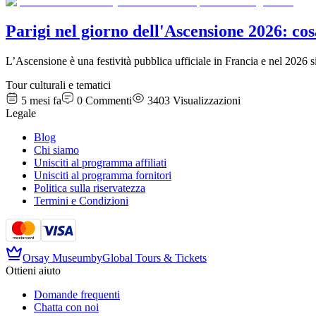
Parigi nel giorno dell'Ascensione 2026: cosa
L’Ascensione è una festività pubblica ufficiale in Francia e nel 2026 
Tour culturali e tematici
5 mesi fa
0
Commenti
3403
Visualizzazioni
Legale
Blog
Chi siamo
Unisciti al programma affiliati
Unisciti al programma fornitori
Politica sulla riservatezza
Termini e Condizioni
Orsay Museum
by
Global Tours & Tickets
Ottieni aiuto
Domande frequenti
Chatta con noi