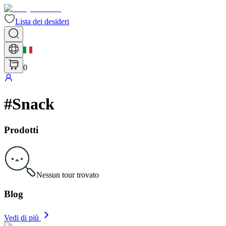
Lista dei desideri
0
#
Snack
Prodotti
Nessun tour trovato
Blog
Vedi di più