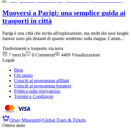
Muoversi a Parigi: una semplice guida ai
trasporti in città
Parigi è una città che invita all'esplorazione, ma molti dei suoi luoghi
famosi sono più distanti di quanto sembrino sulla mappa. Camm
...
Trasferimenti e trasporto via terra
7 mesi fa
0
Commenti
4409
Visualizzazioni
Legale
Blog
Chi siamo
Unisciti al programma affiliati
Unisciti al programma fornitori
Politica sulla riservatezza
Termini e Condizioni
Orsay Museum
by
Global Tours & Tickets
Ottieni aiuto