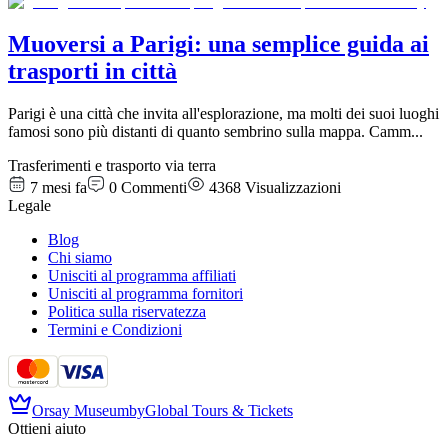
Muoversi a Parigi: una semplice guida ai
trasporti in città
Parigi è una città che invita all'esplorazione, ma molti dei suoi luoghi
famosi sono più distanti di quanto sembrino sulla mappa. Camm
...
Trasferimenti e trasporto via terra
7 mesi fa
0
Commenti
4368
Visualizzazioni
Legale
Blog
Chi siamo
Unisciti al programma affiliati
Unisciti al programma fornitori
Politica sulla riservatezza
Termini e Condizioni
Orsay Museum
by
Global Tours & Tickets
Ottieni aiuto