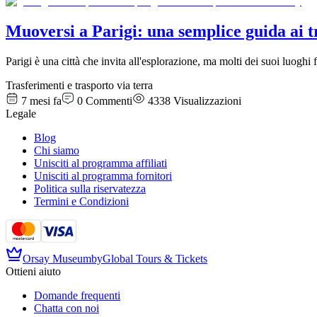
Muoversi a Parigi: una semplice guida ai tr
Parigi è una città che invita all'esplorazione, ma molti dei suoi luog
Trasferimenti e trasporto via terra
7 mesi fa
0
Commenti
4338
Visualizzazioni
Legale
Blog
Chi siamo
Unisciti al programma affiliati
Unisciti al programma fornitori
Politica sulla riservatezza
Termini e Condizioni
Orsay Museum
by
Global Tours & Tickets
Ottieni aiuto
Domande frequenti
Chatta con noi