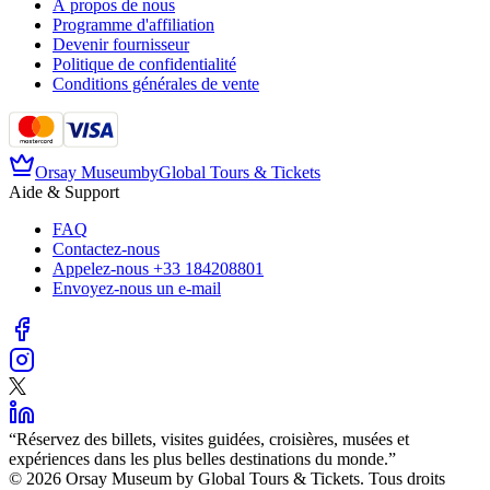
À propos de nous
Programme d'affiliation
Devenir fournisseur
Politique de confidentialité
Conditions générales de vente
Orsay Museum
by
Global Tours & Tickets
Aide & Support
FAQ
Contactez-nous
Appelez-nous
+33 184208801
Envoyez-nous un e-mail
“
Réservez des billets, visites guidées, croisières, musées et
expériences dans les plus belles destinations du monde.
”
©️ 2026 Orsay Museum by Global Tours & Tickets. Tous droits