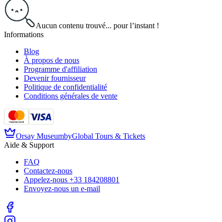
Aucun contenu trouvé... pour l’instant !
Informations
Blog
À propos de nous
Programme d'affiliation
Devenir fournisseur
Politique de confidentialité
Conditions générales de vente
Orsay Museum
by
Global Tours & Tickets
Aide & Support
FAQ
Contactez-nous
Appelez-nous
+33 184208801
Envoyez-nous un e-mail